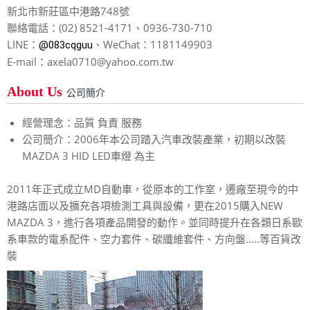
新北市新莊區中港路748號
聯絡電話：(02) 8521-4171、0936-730-710
LINE：
、WeChat：1181149903
@083cqguu
E-mail：axela0710@yahoo.com.tw
About Us
公司簡介
經營理念：品質 負責 服務
公司簡介：2006年本公司踏入汽車改裝產業，初期以改裝
MAZDA 3 HID LED車燈 為主
2011年正式成立MD自動車，從原本的工作室，遷廠至現今的中
港路店面以及擴充各項檢測工具與設備，更在2015購入NEW
MAZDA 3，進行各項產品開發的動作。並同時提升在各類日系歐
系車款的電系配件、空力套件、碳纖維套件、方向盤.....等百貨改
裝