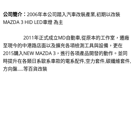
經營理念:
品質 負責 服務
公司簡介：
2006年本公司踏入汽車改裝產業,初期以改裝
MAZDA 3 HID LED車燈 為主
2011年正式成立MD自動車,
從原本的工作室，遷廠
至現今的中港路店面以及擴充各項檢測工具與設備，更在
2015購入NEW MAZDA 3，進行各項產品開發的動作。並同
時提升在各類日系歐系車款的電系配件,空力套件,碳纖維套件,
方向盤.....等百貨改裝