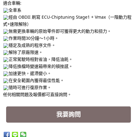
適合車輛:
全車系
經由 OBDII 刷寫 ECU-Chiptuning Stage1 + Vmax（一階動力程
式+速限解除）
無需更換車輛的原始零件即可獲得更大的動力和扭力。
作業時間30分鐘～1小時。
穩定及成熟的程序文件。
解除了原廠限速。
正常駕駛時相對省油，降低油耗。
降低換檔時變速箱帶來的頓挫感。
加速更快，遲滯變小。
在安全範圍內獲得最佳性能。
隨時可進行復原作業。
任何相關問題及報價都可直接詢問。
我要詢問