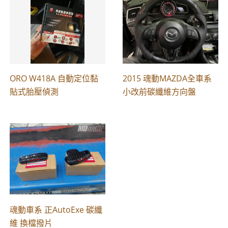
ORO W418A 自動定位黏
2015 魂動MAZDA全車系
貼式胎壓偵測
小改前碳纖維方向盤
魂動車系 正AutoExe 碳纖
維 換檔撥片