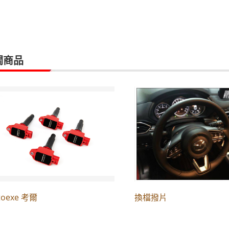
關商品
toexe 考爾
換檔撥片