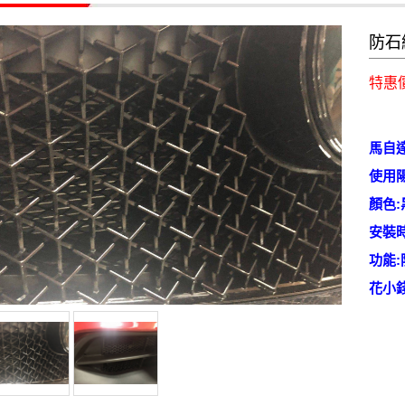
防石
特惠
馬自
使用
顏色
安裝
功能:
花小錢