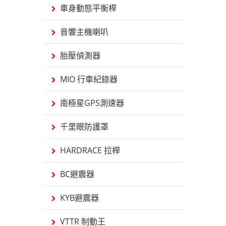
車身動態平衡桿
音響主機喇叭
胎壓偵測器
MIO 行車紀錄器
南極星GPS測速器
千里眼防護罩
HARDRACE 拉桿
BC避震器
KYB避震器
VTTR 制動王