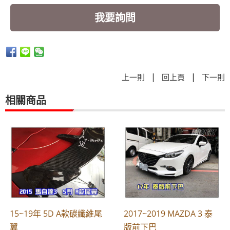
我要詢問
|
|
上一則
回上頁
下一則
相關商品
15~19年 5D A款碳纖維尾
2017~2019 MAZDA 3 泰
翼
版前下巴