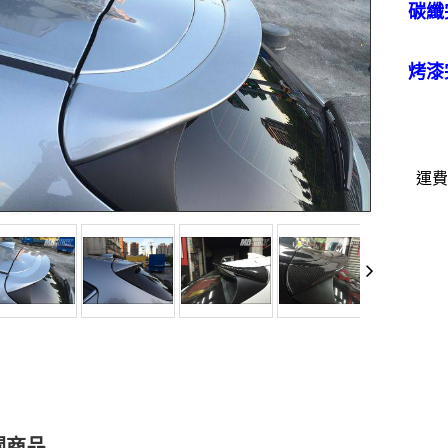
碳纖
烤漆
運費：
關商品