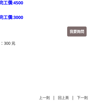
完工價:4500
完工價:3000
我要詢問
300 元
|
|
上一則
回上頁
下一則