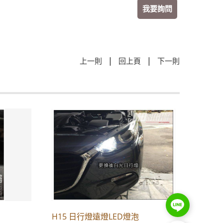
我要詢問
|
|
上一則
回上頁
下一則
H15 日行燈遠燈LED燈泡