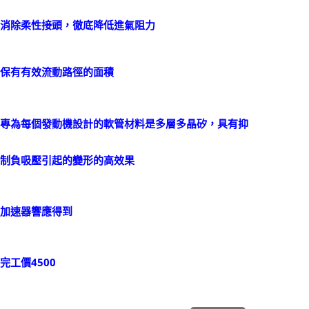
消除柔性接頭，徹底降低進氣阻力
保有有效流動路徑的面積
專為每個發動機設計的軟管材料是多層多晶矽，具有抑
制負吸壓引起的變形的高效果
加速器響應得到
​完工價4500