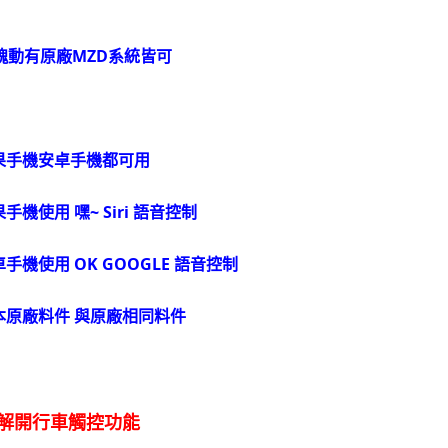
魂動有原廠MZD系統皆可
蘋果手機安卓手機都可用
果手機使用 嘿~ Siri 語音控制
卓手機使用 OK GOOGLE 語音控制
日本原廠料件 與原廠相同料件
解開行車觸控功能