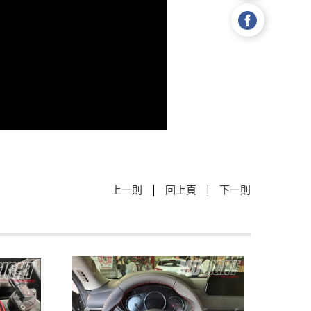
|
|
上一則
回上頁
下一則