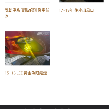
魂動車系 盲點偵測 倒車偵
17~19年 後座出風口
測
15~16 LED黃金魚眼霧燈