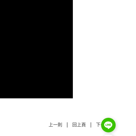
|
|
上一則
回上頁
下一則