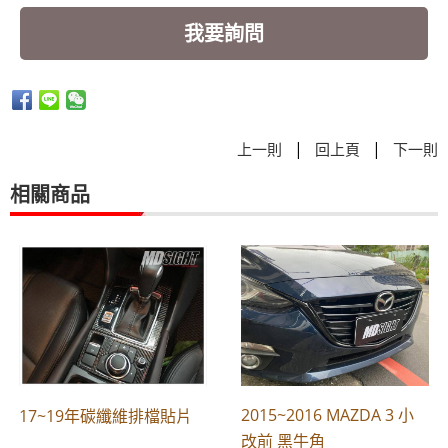
我要詢問
|
|
上一則
回上頁
下一則
相關商品
2015~2016 MAZDA 3 小
17~19年碳纖維排檔貼片
改前 黑牛角