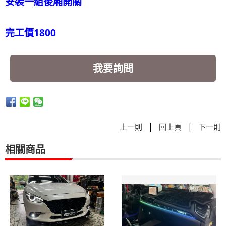
安裝一組後廂開關
完工價1800
我要詢問
|
|
上一則
回上頁
下一則
相關商品