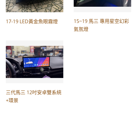
15~19 馬三 專用星空幻彩
17-19 LED黃金魚眼霧燈
氣氛燈
三代馬三 12吋安卓雙系統
+環景