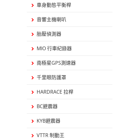
車身動態平衡桿
音響主機喇叭
胎壓偵測器
MIO 行車紀錄器
南極星GPS測速器
千里眼防護罩
HARDRACE 拉桿
BC避震器
KYB避震器
VTTR 制動王