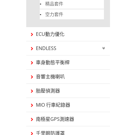
精品套件
空力套件
ECU動力優化
ENDLESS
車身動態平衡桿
音響主機喇叭
胎壓偵測器
MIO 行車紀錄器
南極星GPS測速器
千里眼防護罩